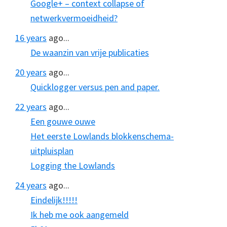
Google+ – context collapse of
netwerkvermoeidheid?
16 years
ago...
De waanzin van vrije publicaties
20 years
ago...
Quicklogger versus pen and paper.
22 years
ago...
Een gouwe ouwe
Het eerste Lowlands blokkenschema-
uitpluisplan
Logging the Lowlands
24 years
ago...
Eindelijk!!!!!
Ik heb me ook aangemeld