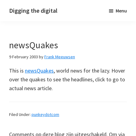
Skip
Skip
Skip
Digging the digital
Menu
to
to
to
primary
main
footer
navigation
content
newsQuakes
9 February 2003
by
Frank Meeuwsen
This is
newsQuakes
, world news for the lazy. Hover
over the quakes to see the headlines, click to go to
actual news article.
Filed Under:
punkeydotcom
Comments op deze blog zijn uitgeschakeld. Om via