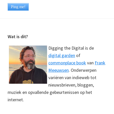
Footer
Wat is dit?
Digging the Digital is de
digital garden
of
commonplace book
van
Frank
Meeuwsen
. Onderwerpen
variëren van indieweb tot
nieuwsbrieven, bloggen,
muziek en opvallende gebeurtenissen op het
internet.