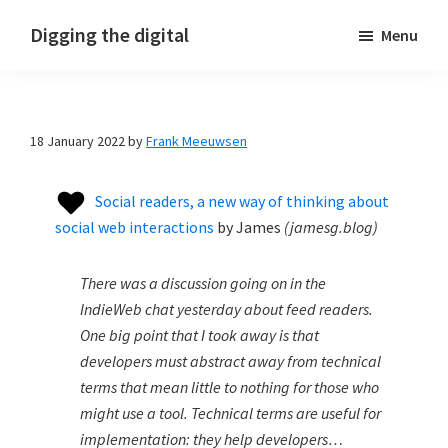
Skip
Skip
Skip
Digging the digital
Menu
to
to
to
primary
main
footer
navigation
content
18 January 2022
by
Frank Meeuwsen
Social readers, a new way of thinking about
social web interactions
by
James
(
jamesg.blog
)
There was a discussion going on in the
IndieWeb chat yesterday about feed readers.
One big point that I took away is that
developers must abstract away from technical
terms that mean little to nothing for those who
might use a tool. Technical terms are useful for
implementation: they help developers…