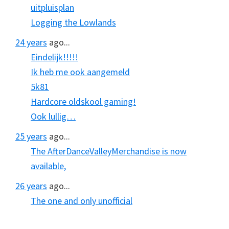
uitpluisplan
Logging the Lowlands
24 years
ago...
Eindelijk!!!!!
Ik heb me ook aangemeld
5k81
Hardcore oldskool gaming!
Ook lullig…
25 years
ago...
The AfterDanceValleyMerchandise is now
available,
26 years
ago...
The one and only unofficial