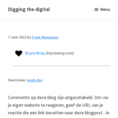
Skip
Skip
Skip
Digging the digital
Menu
to
to
to
primary
main
footer
navigation
content
7 June 2022
by
Frank Meeuwsen
Bryce Wray
(
brycewray.com
)
Filed Under:
kinds-like
Comments op deze blog zijn uitgeschakeld. Om via
je eigen website te reageren, geef de URL van je
reactie die een link bevatten naar deze blogpost. Je