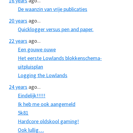
16 years
ago...
De waanzin van vrije publicaties
20 years
ago...
Quicklogger versus pen and paper.
22 years
ago...
Een gouwe ouwe
Het eerste Lowlands blokkenschema-
uitpluisplan
Logging the Lowlands
24 years
ago...
Eindelijk!!!!!
Ik heb me ook aangemeld
5k81
Hardcore oldskool gaming!
Ook lullig…