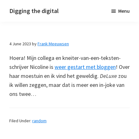
Skip
Skip
Skip
Digging the digital
Menu
to
to
to
primary
main
footer
navigation
content
4 June 2023
by
Frank Meeuwsen
Hoera! Mijn collega en kneiter-van-een-teksten-
schrijver Nicoline is
weer gestart met bloggen
! Over
haar moestuin en ik vind het geweldig.
DeLuxe
zou
ik willen zeggen, maar dat is meer een in-joke van
ons twee…
Filed Under:
random