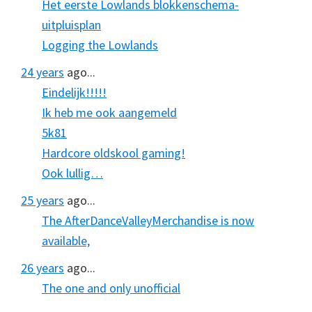
Het eerste Lowlands blokkenschema-
uitpluisplan
Logging the Lowlands
24 years
ago...
Eindelijk!!!!!
Ik heb me ook aangemeld
5k81
Hardcore oldskool gaming!
Ook lullig…
25 years
ago...
The AfterDanceValleyMerchandise is now
available,
26 years
ago...
The one and only unofficial