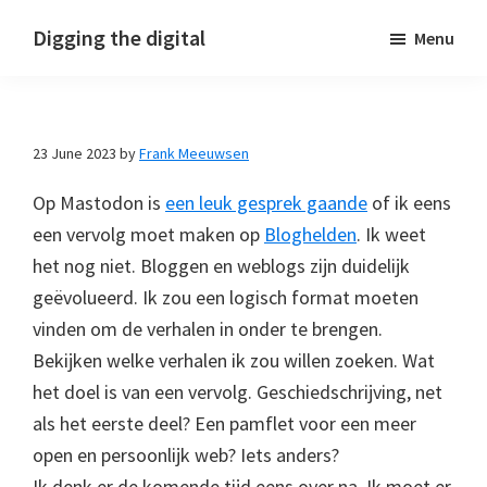
Skip
Skip
Skip
Digging the digital
Menu
to
to
to
primary
main
footer
navigation
content
23 June 2023
by
Frank Meeuwsen
Op Mastodon is
een leuk gesprek gaande
of ik eens
een vervolg moet maken op
Bloghelden
. Ik weet
het nog niet. Bloggen en weblogs zijn duidelijk
geëvolueerd. Ik zou een logisch format moeten
vinden om de verhalen in onder te brengen.
Bekijken welke verhalen ik zou willen zoeken. Wat
het doel is van een vervolg. Geschiedschrijving, net
als het eerste deel? Een pamflet voor een meer
open en persoonlijk web? Iets anders?
Ik denk er de komende tijd eens over na. Ik moet er