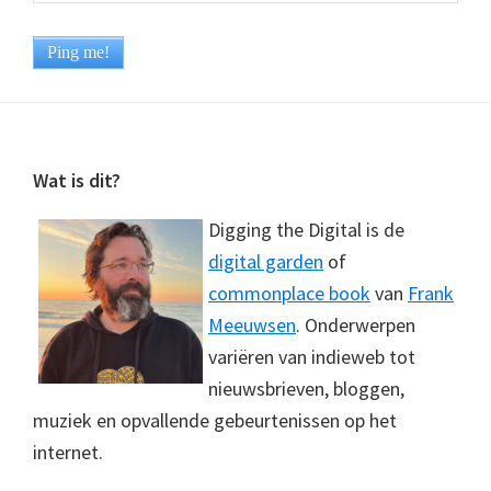
Footer
Wat is dit?
Digging the Digital is de
digital garden
of
commonplace book
van
Frank
Meeuwsen
. Onderwerpen
variëren van indieweb tot
nieuwsbrieven, bloggen,
muziek en opvallende gebeurtenissen op het
internet.