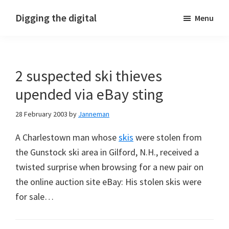
Skip
Skip
Skip
Digging the digital
Menu
to
to
to
primary
main
footer
navigation
content
2 suspected ski thieves
upended via eBay sting
28 February 2003
by
Janneman
A Charlestown man whose
skis
were stolen from
the Gunstock ski area in Gilford, N.H., received a
twisted surprise when browsing for a new pair on
the online auction site eBay: His stolen skis were
for sale…