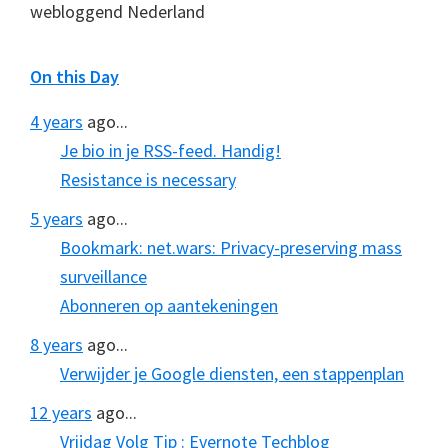
webloggend Nederland
On this Day
4 years
ago...
Je bio in je RSS-feed. Handig!
Resistance is necessary
5 years
ago...
Bookmark: net.wars: Privacy-preserving mass
surveillance
Abonneren op aantekeningen
8 years
ago...
Verwijder je Google diensten, een stappenplan
12 years
ago...
Vrijdag Volg Tip : Evernote Techblog