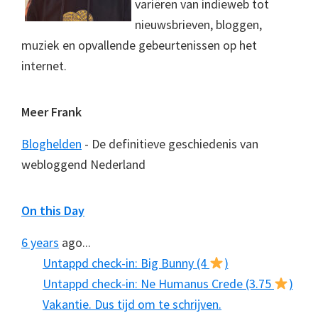
variëren van indieweb tot
nieuwsbrieven, bloggen,
muziek en opvallende gebeurtenissen op het
internet.
Meer Frank
Bloghelden
- De definitieve geschiedenis van
webloggend Nederland
On this Day
6 years
ago...
Untappd check-in: Big Bunny (4
)
Untappd check-in: Ne Humanus Crede (3.75
)
Vakantie. Dus tijd om te schrijven.