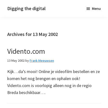
Skip
Skip
Skip
Digging the digital
Menu
to
to
to
primary
main
footer
navigation
content
Archives for 13 May 2002
Vidento.com
13 May 2002
by
Frank Meeuwsen
Kijk…da’s mooi! Online je videofilm bestellen en ze
komen het nog brengen en ophalen ook!
Vidento.com is voorlopig alleen nog in de regio
Breda beschikbaar….