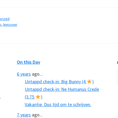
orized
p
,
leesvoer
On this Day
6 years
ago...
Untappd check-in: Big Bunny (4
)
Untappd check-in: Ne Humanus Crede
.
(3.75
)
Vakantie. Dus tijd om te schrijven.
7 years
ago...