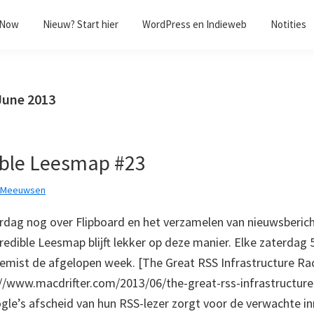
/Now
Nieuw? Start hier
WordPress en Indieweb
Notities
 June 2013
ible Leesmap #23
k Meeuwsen
rdag nog over Flipboard en het verzamelen van nieuwsbericht
edible Leesmap blijft lekker op deze manier. Elke zaterdag 5 
emist de afgelopen week. [The Great RSS Infrastructure Ra
://www.macdrifter.com/2013/06/the-great-rss-infrastructure
gle’s afscheid van hun RSS-lezer zorgt voor de verwachte 