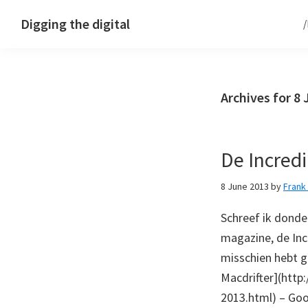
Skip
Skip
Skip
Digging the digital
to
to
to
primary
main
footer
navigation
content
Archives for 8
De Incred
8 June 2013
by
Fran
Schreef ik donde
magazine, de Incr
misschien hebt g
Macdrifter](http
2013.html) – Goo