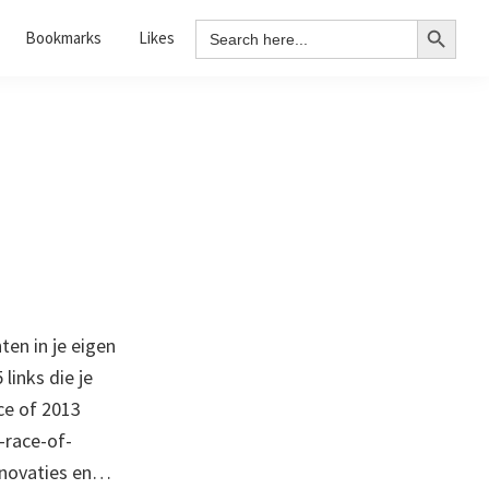
Search Button
Search
Bookmarks
Likes
for:
en in je eigen
links die je
ce of 2013
-race-of-
innovaties en…