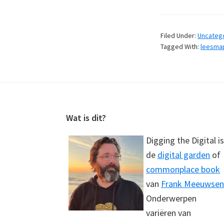
Filed Under:
Uncateg
Tagged With:
leesma
Footer
Wat is dit?
Digging the Digital is
de
digital garden
of
commonplace book
van
Frank Meeuwsen
Onderwerpen
variëren van