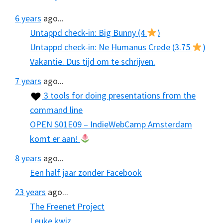
6 years
ago...
Untappd check-in: Big Bunny (4
)
Untappd check-in: Ne Humanus Crede (3.75
)
Vakantie. Dus tijd om te schrijven.
7 years
ago...
3 tools for doing presentations from the
command line
OPEN S01E09 – IndieWebCamp Amsterdam
komt er aan!
8 years
ago...
Een half jaar zonder Facebook
23 years
ago...
The Freenet Project
Leuke kwiz