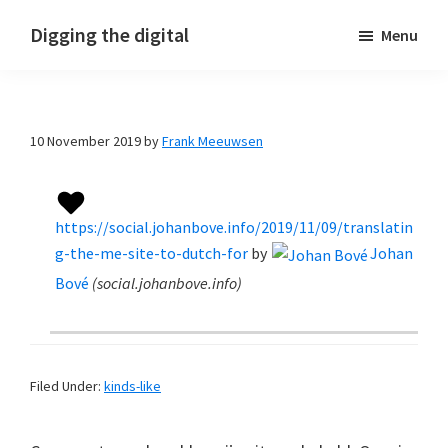
Skip
Skip
Skip
Digging the digital
Menu
to
to
to
primary
main
footer
navigation
content
10 November 2019
by
Frank Meeuwsen
https://social.johanbove.info/2019/11/09/translatin
g-the-me-site-to-dutch-for
by
Johan
Bové
(
social.johanbove.info
)
Filed Under:
kinds-like