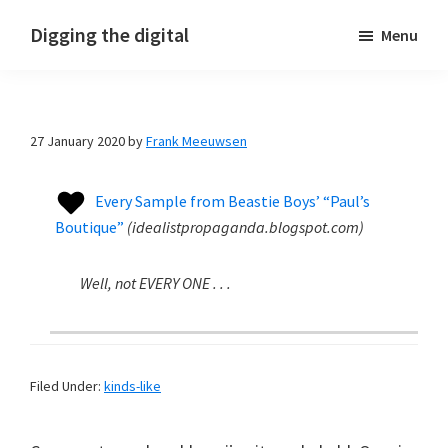
Skip
Skip
Skip
Digging the digital
Menu
to
to
to
primary
main
footer
navigation
content
27 January 2020
by
Frank Meeuwsen
Every Sample from Beastie Boys’ “Paul’s
Boutique”
(
idealistpropaganda.blogspot.com
)
Well, not EVERY ONE . . .
Filed Under:
kinds-like