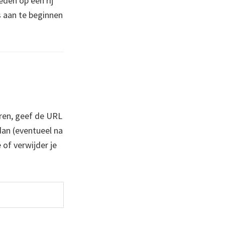
eden op een rij
s aan te beginnen
ren, geef de URL
 dan (eventueel na
 of verwijder je