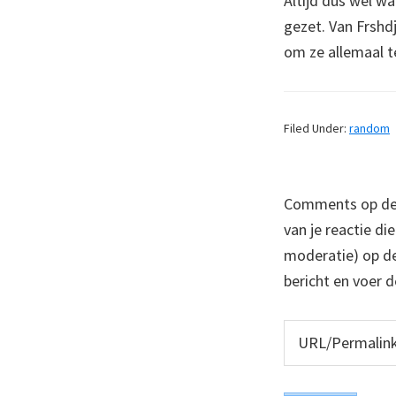
Altijd dus wel wa
gezet. Van Frshdj
om ze allemaal t
Filed Under:
random
Comments op deze
van je reactie di
moderatie) op dez
bericht en voer d