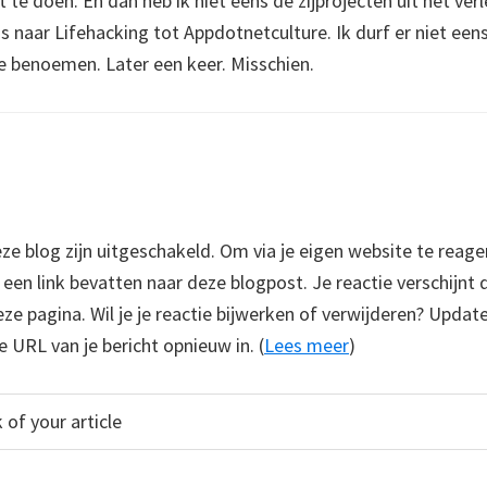
t te doen. En dan heb ik niet eens de zijprojecten uit het verl
s naar Lifehacking tot Appdotnetculture. Ik durf er niet een
e benoemen. Later een keer. Misschien.
 blog zijn uitgeschakeld. Om via je eigen website te reage
e een link bevatten naar deze blogpost. Je reactie verschijnt
e pagina. Wil je je reactie bijwerken of verwijderen? Update
e URL van je bericht opnieuw in. (
Lees meer
)