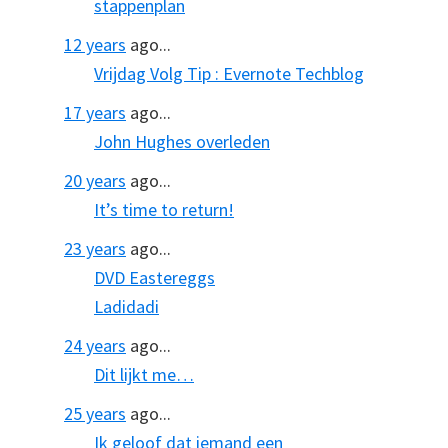
stappenplan
12 years
ago...
Vrijdag Volg Tip : Evernote Techblog
17 years
ago...
John Hughes overleden
20 years
ago...
It’s time to return!
23 years
ago...
DVD Eastereggs
Ladidadi
24 years
ago...
Dit lijkt me…
25 years
ago...
Ik geloof dat iemand een