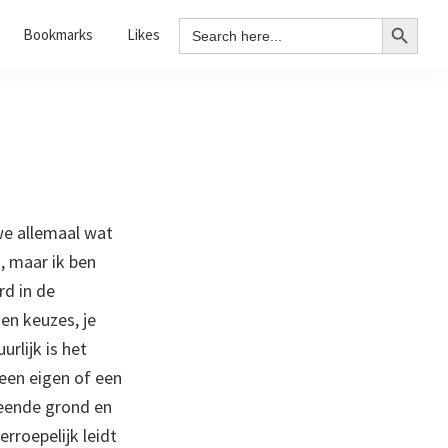
Search Button
Search
Bookmarks
Likes
for:
 we allemaal wat
, maar ik ben
rd in de
gen keuzes, je
urlijk is het
 een eigen of een
leende grond en
erroepelijk leidt