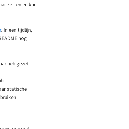
aar zetten en kun
r
. In een tijdlijn,
e README nog
baar heb gezet
ub
ar statische
ebruiken