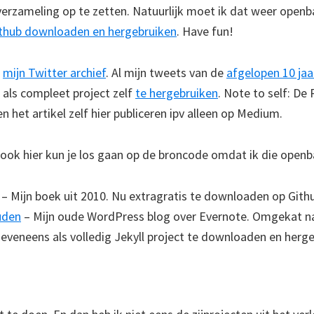
verzameling op te zetten. Natuurlijk moet ik dat weer openb
ithub downloaden en hergebruiken
. Have fun!
,
mijn Twitter archief
. Al mijn tweets van de
afgelopen 10 jaa
als compleet project zelf
te hergebruiken
. Note to self: D
 het artikel zelf hier publiceren ipv alleen op Medium.
 ook hier kun je los gaan op de broncode omdat ik die open
– Mijn boek uit 2010. Nu extragratis te downloaden op Gith
uden
– Mijn oude WordPress blog over Evernote. Omgekat na
 eveneens als volledig Jekyll project te downloaden en herg