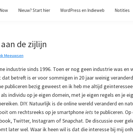
/Now
Nieuw? Start hier
WordPress en Indieweb
Notities
aan de zijlijn
nk Meeuwsen
line industrie sinds 1996. Toen er nog geen industrie was en
 dat betreft is er voor sommigen in 20 jaar weinig veranderd
ine publiceren bezig geweest en ik heb me altijd geïnteressee
ls individu op je eigen domein, met je eigen regels en je ei
bereiken. DIY. Natuurlijk is de online wereld veranderd en natu
 ooit om rechtsreeks op je smartphone
iets
te publiceren. Op
book, Twitter, Instagram of Snapchat. De discussie over ge
mt later wel. Waar ik heen wil is dat die interesse bij mij onh