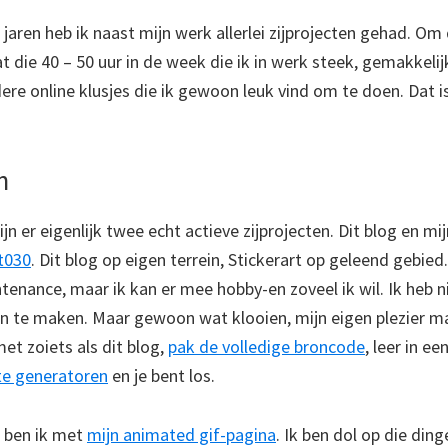
 jaren heb ik naast mijn werk allerlei zijprojecten gehad. Om
t die 40 – 50 uur in de week die ik in werk steek, gemakkelijk
re online klusjes die ik gewoon leuk vind om te doen. Dat i
n
n er eigenlijk twee echt actieve zijprojecten. Dit blog en mi
t030
. Dit blog op eigen terrein, Stickerart op geleend gebied.
tenance, maar ik kan er mee hobby-en zoveel ik wil. Ik heb ni
an te maken. Maar gewoon wat klooien, mijn eigen plezier mak
et zoiets als dit blog,
pak de volledige broncode
, leer in e
ite generatoren
en je bent los.
f ben ik met
mijn animated gif-pagina
. Ik ben dol op die din