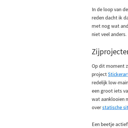
In de loop van de
reden dacht ik da
met nog wat ande
niet veel anders.
Zijprojecte
Op dit moment zij
project
Stickerar
redelijk low-main
een groot iets v
wat aanklooien m
over
statische s
Een beetje actie