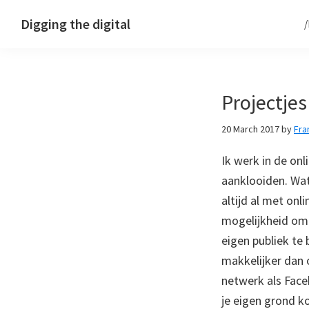
Skip
Skip
Skip
Digging the digital
to
to
to
primary
main
footer
navigation
content
Projectjes 
20 March 2017
by
Fra
Ik werk in de on
aanklooiden. Wat
altijd al met onl
mogelijkheid om a
eigen publiek te 
makkelijker dan
netwerk als Face
je eigen grond ko