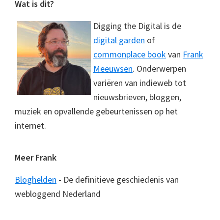
Footer
Wat is dit?
Digging the Digital is de
digital garden
of
commonplace book
van
Frank
Meeuwsen
. Onderwerpen
variëren van indieweb tot
nieuwsbrieven, bloggen,
muziek en opvallende gebeurtenissen op het
internet.
Meer Frank
Bloghelden
- De definitieve geschiedenis van
webloggend Nederland