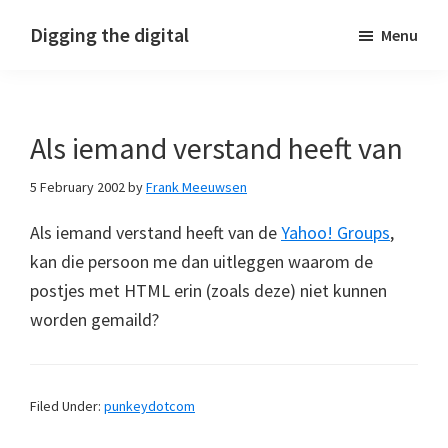
Skip
Skip
Skip
Digging the digital
Menu
to
to
to
primary
main
footer
navigation
content
Als iemand verstand heeft van
5 February 2002
by
Frank Meeuwsen
Als iemand verstand heeft van de
Yahoo! Groups
,
kan die persoon me dan uitleggen waarom de
postjes met HTML erin (zoals deze) niet kunnen
worden gemaild?
Filed Under:
punkeydotcom