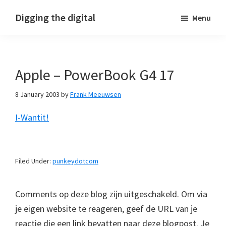
Skip
Skip
Skip
Digging the digital
Menu
to
to
to
primary
main
footer
navigation
content
Apple – PowerBook G4 17
8 January 2003
by
Frank Meeuwsen
I-Wantit!
Filed Under:
punkeydotcom
Comments op deze blog zijn uitgeschakeld. Om via
je eigen website te reageren, geef de URL van je
reactie die een link bevatten naar deze blogpost. Je