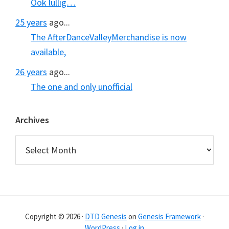
Ook lullig…
25 years
ago...
The AfterDanceValleyMerchandise is now
available,
26 years
ago...
The one and only unofficial
Archives
Archives
Copyright © 2026 ·
DTD Genesis
on
Genesis Framework
·
WordPress
·
Log in