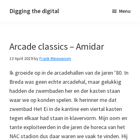
Skip
Skip
Skip
Digging the digital
Menu
to
to
to
primary
main
footer
navigation
content
Arcade classics – Amidar
13 April 2019
by
Frank Meeuwsen
Ik groeide op in de arcadehallen van de jaren ’80. In
Breda was geen echte arcadehal, maar gelukkig
hadden de zwembaden her en der kasten staan
waar we op konden spelen. Ik herinner me dat
zwembad Het Ei in de kantine een viertal kasten
tegen elkaar had staan in klavervorm. Mijn oom en
tante exploiteerden in die jaren de horeca van het
NAC stadion dus daar waren we vaak te vinden. Hij