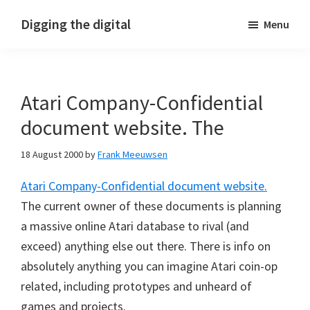
Skip
Skip
Skip
Digging the digital
Menu
to
to
to
primary
main
footer
navigation
content
Atari Company-Confidential
document website. The
18 August 2000
by
Frank Meeuwsen
Atari Company-Confidential document website.
The current owner of these documents is planning
a massive online Atari database to rival (and
exceed) anything else out there. There is info on
absolutely anything you can imagine Atari coin-op
related, including prototypes and unheard of
games and projects.