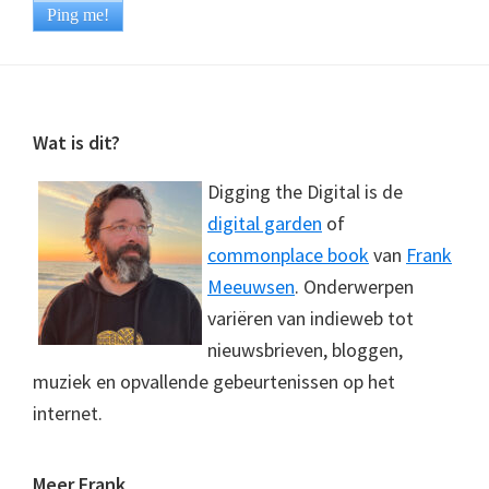
Footer
Wat is dit?
Digging the Digital is de
digital garden
of
commonplace book
van
Frank
Meeuwsen
. Onderwerpen
variëren van indieweb tot
nieuwsbrieven, bloggen,
muziek en opvallende gebeurtenissen op het
internet.
Meer Frank