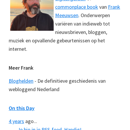
commonplace book
van
Frank
Meeuwsen
. Onderwerpen
variëren van indieweb tot
nieuwsbrieven, bloggen,
muziek en opvallende gebeurtenissen op het
internet.
Meer Frank
Bloghelden
- De definitieve geschiedenis van
webloggend Nederland
On this Day
4 years
ago...
Je bio in je RSS-feed. Handig!