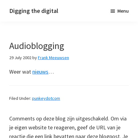
Skip
Skip
Skip
Digging the digital
Menu
to
to
to
primary
main
footer
navigation
content
Audioblogging
29 July 2002
by
Frank Meeuwsen
Weer wat
nieuws
…
Filed Under:
punkeydotcom
Comments op deze blog zijn uitgeschakeld. Om via
je eigen website te reageren, geef de URL van je
reactie die een link bevatten naar deze blogpost. Je