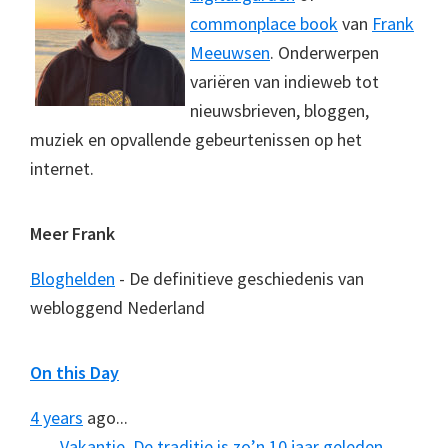
commonplace book
van
Frank
Meeuwsen
. Onderwerpen
variëren van indieweb tot
nieuwsbrieven, bloggen,
muziek en opvallende gebeurtenissen op het
internet.
Meer Frank
Bloghelden
- De definitieve geschiedenis van
webloggend Nederland
On this Day
4 years
ago...
Vakantie. De traditie is zo’n 10 jaar geleden