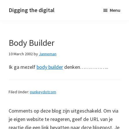
Skip
Skip
Skip
Digging the digital
Menu
to
to
to
primary
main
footer
navigation
content
Body Builder
10 March 2002
by
Janneman
Ik ga mezelf
body builder
denken……………..
Filed Under:
punkeydotcom
Comments op deze blog zijn uitgeschakeld. Om via
je eigen website te reageren, geef de URL van je
reactie die een link bevatten naar deze blogpost. Je