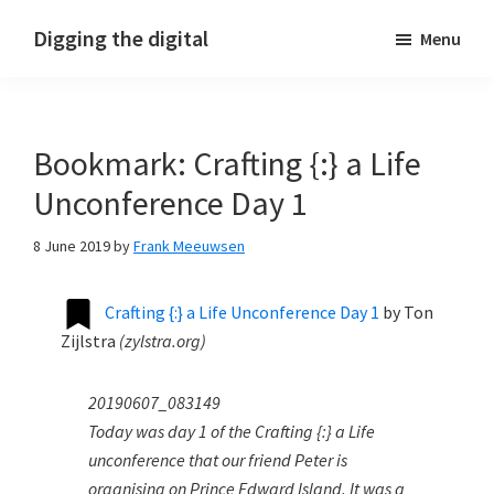
Skip
Skip
Skip
Digging the digital
Menu
to
to
to
primary
main
footer
navigation
content
Bookmark: Crafting {:} a Life
Unconference Day 1
8 June 2019
by
Frank Meeuwsen
Crafting {:} a Life Unconference Day 1
by
Ton
Zijlstra
(
zylstra.org
)
20190607_083149
Today was day 1 of the Crafting {:} a Life
unconference that our friend Peter is
organising on Prince Edward Island. It was a