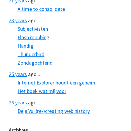
21 years
ago...
A time to consolidate
23 years
ago...
Subjectivisten
Flash mobbing
Handig
Thunderbird
Zondagochtend
25 years
ago...
Internet Explorer houdt een geheim
Het boek wat mij voor
26 years
ago...
Deja Vu: (re-)creating web history
Archives