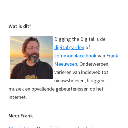
Footer
Wat is dit?
Digging the Digital is de
digital garden
of
commonplace book
van
Frank
Meeuwsen
. Onderwerpen
variëren van indieweb tot
nieuwsbrieven, bloggen,
muziek en opvallende gebeurtenissen op het
internet.
Meer Frank