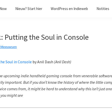
/Now
Nieuw? Start hier
WordPress en Indieweb
Notities
 Putting the Soul in Console
k Meeuwsen
the Soul in Console
by
Anil Dash
(
Anil Dash
)
he upcoming indie handheld gaming console from venerable software
ally important. But if you don’t know the history of where the little c
device comes from, it might be hard to understand why this isn’t just a
 you might see