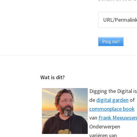
Footer
Wat is dit?
Digging the Digital is
de
digital garden
of
commonplace book
van
Frank Meeuwsen
Onderwerpen
variëren van