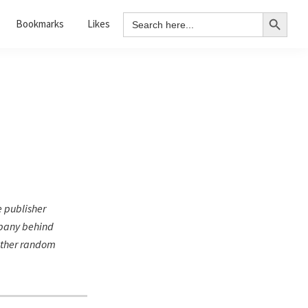
Search Button
Search
Bookmarks
Likes
for:
 publisher
ompany behind
nother random