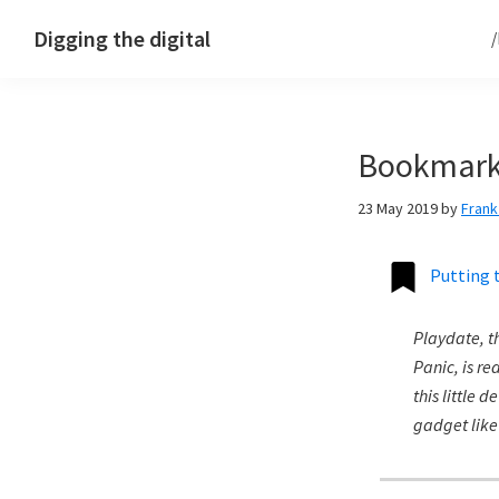
Skip
Skip
Skip
Digging the digital
to
to
to
primary
main
footer
navigation
content
Bookmark:
23 May 2019
by
Fran
Putting 
Playdate, t
Panic, is re
this little 
gadget like