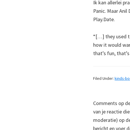
Ik kan allerlei p
Panic. Maar Anil 
Play.Date.
“[…] they used t
how it would warp
that’s fun, that’s
Filed Under:
kinds-b
Comments op deze
van je reactie di
moderatie) op dez
bericht en voer d