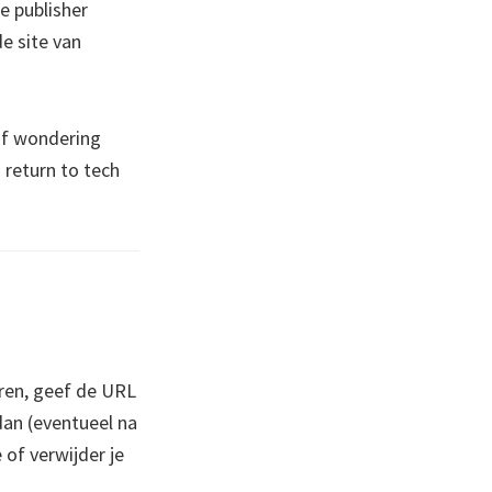
e publisher
de site van
of wondering
a return to tech
ren, geef de URL
 dan (eventueel na
 of verwijder je