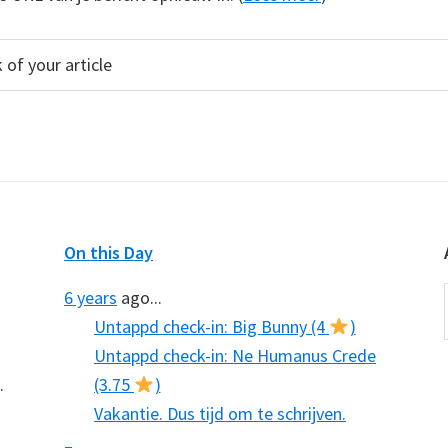
On this Day
6 years
ago...
Untappd check-in: Big Bunny (4
)
Untappd check-in: Ne Humanus Crede
.
(3.75
)
Vakantie. Dus tijd om te schrijven.