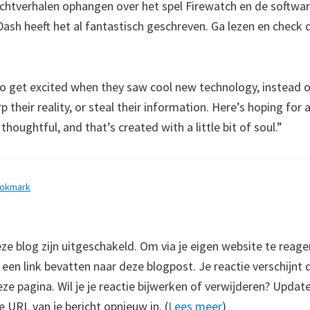
rachtverhalen ophangen over het spel Firewatch en de softwar
Dash heeft het al fantastisch geschreven. Ga lezen en check 
o get excited when they saw cool new technology, instead 
 their reality, or steal their information. Here’s hoping for 
 thoughtful, and that’s created with a little bit of soul.”
ookmark
 blog zijn uitgeschakeld. Om via je eigen website te reage
e een link bevatten naar deze blogpost. Je reactie verschijnt
e pagina. Wil je je reactie bijwerken of verwijderen? Update
e URL van je bericht opnieuw in. (
Lees meer
)