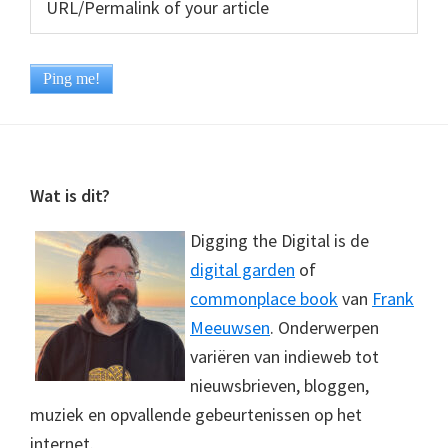
Footer
Wat is dit?
Digging the Digital is de
digital garden
of
commonplace book
van
Frank
Meeuwsen
. Onderwerpen
variëren van indieweb tot
nieuwsbrieven, bloggen,
muziek en opvallende gebeurtenissen op het
internet.