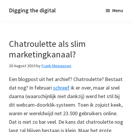
Skip
Skip
Skip
Digging the digital
Menu
to
to
to
primary
main
footer
navigation
content
Chatroulette als slim
marketingkanaal?
20 August 2010
by
Frank Meeuwsen
Een blogpost uit het archief? Chatroulette? Bestaat
dat nog? In februari
schreef
ik er over, maar al snel
daarna (waarschijnlijk niet dankzij) werd het stil bij
dit webcam-doorklik-systeem. Toen ik zojuist keek,
waren er wereldwijd net 23.500 gebruikers online.
Dat is niet zo bar veel. De kans dat chatroulette nog
lang zal blijven bestaan is klein. Maar het grote