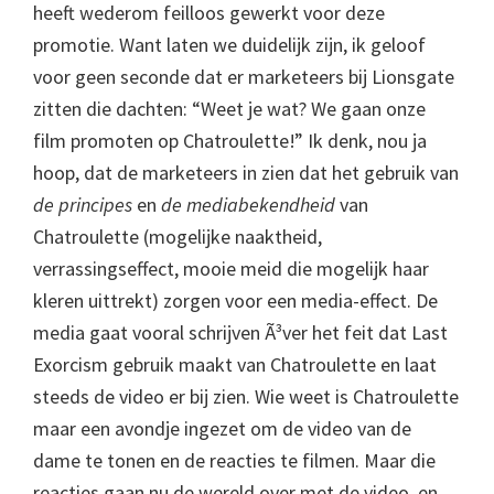
heeft wederom feilloos gewerkt voor deze
promotie. Want laten we duidelijk zijn, ik geloof
voor geen seconde dat er marketeers bij Lionsgate
zitten die dachten: “Weet je wat? We gaan onze
film promoten op Chatroulette!” Ik denk, nou ja
hoop, dat de marketeers in zien dat het gebruik van
de principes
en
de mediabekendheid
van
Chatroulette (mogelijke naaktheid,
verrassingseffect, mooie meid die mogelijk haar
kleren uittrekt) zorgen voor een media-effect. De
media gaat vooral schrijven Ã³ver het feit dat Last
Exorcism gebruik maakt van Chatroulette en laat
steeds de video er bij zien. Wie weet is Chatroulette
maar een avondje ingezet om de video van de
dame te tonen en de reacties te filmen. Maar die
reacties gaan nu de wereld over met de video en