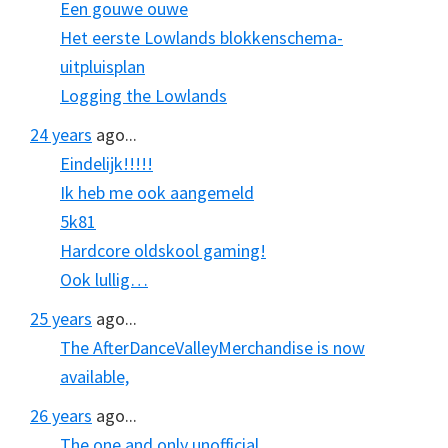
Een gouwe ouwe
Het eerste Lowlands blokkenschema-
uitpluisplan
Logging the Lowlands
24 years
ago...
Eindelijk!!!!!
Ik heb me ook aangemeld
5k81
Hardcore oldskool gaming!
Ook lullig…
25 years
ago...
The AfterDanceValleyMerchandise is now
available,
26 years
ago...
The one and only unofficial