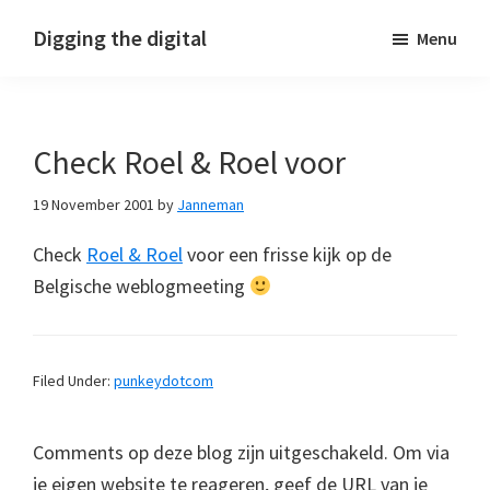
Skip
Skip
Skip
Digging the digital
Menu
to
to
to
primary
main
footer
navigation
content
Check Roel & Roel voor
19 November 2001
by
Janneman
Check
Roel & Roel
voor een frisse kijk op de
Belgische weblogmeeting
Filed Under:
punkeydotcom
Comments op deze blog zijn uitgeschakeld. Om via
je eigen website te reageren, geef de URL van je