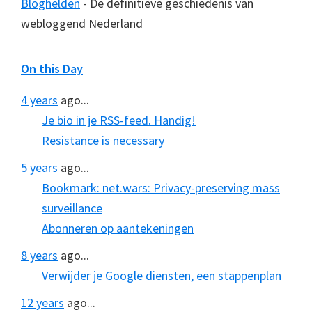
Bloghelden
- De definitieve geschiedenis van
webloggend Nederland
On this Day
4 years
ago...
Je bio in je RSS-feed. Handig!
Resistance is necessary
5 years
ago...
Bookmark: net.wars: Privacy-preserving mass
surveillance
Abonneren op aantekeningen
8 years
ago...
Verwijder je Google diensten, een stappenplan
12 years
ago...