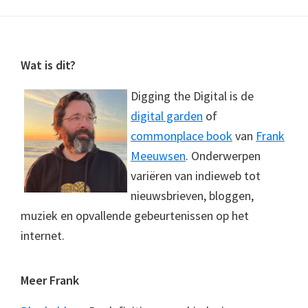
Footer
Wat is dit?
Digging the Digital is de
digital garden
of
commonplace book
van
Frank
Meeuwsen
. Onderwerpen
variëren van indieweb tot
nieuwsbrieven, bloggen,
muziek en opvallende gebeurtenissen op het
internet.
Meer Frank