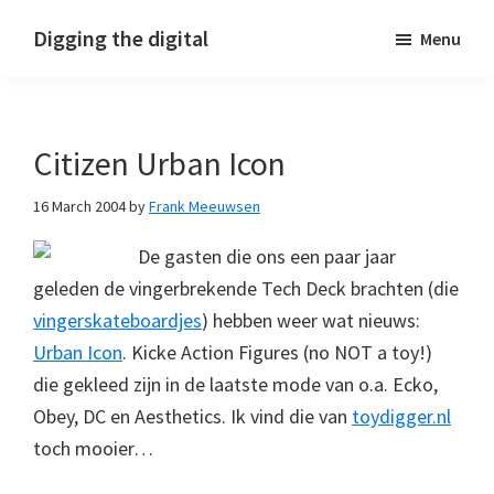
Skip
Skip
Skip
Digging the digital
Menu
to
to
to
primary
main
footer
navigation
content
Citizen Urban Icon
16 March 2004
by
Frank Meeuwsen
De gasten die ons een paar jaar
geleden de vingerbrekende Tech Deck brachten (die
vingerskateboardjes
) hebben weer wat nieuws:
Urban Icon
. Kicke Action Figures (no NOT a toy!)
die gekleed zijn in de laatste mode van o.a. Ecko,
Obey, DC en Aesthetics. Ik vind die van
toydigger.nl
toch mooier…