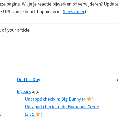
e pagina. Wil je je reactie bijwerken of verwijderen? Update
e URL van je bericht opnieuw in. (
Lees meer
)
On this Day
6 years
ago...
Untappd check-in: Big Bunny (4
)
Untappd check-in: Ne Humanus Crede
.
(3.75
)