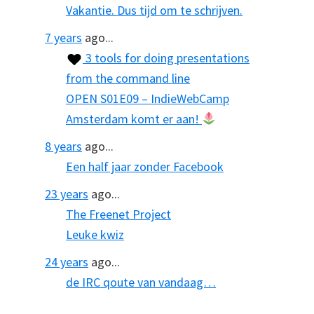
Vakantie. Dus tijd om te schrijven.
7 years
ago...
3 tools for doing presentations
from the command line
OPEN S01E09 – IndieWebCamp
Amsterdam komt er aan!
8 years
ago...
Een half jaar zonder Facebook
23 years
ago...
The Freenet Project
Leuke kwiz
24 years
ago...
de IRC qoute van vandaag…