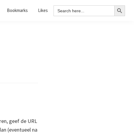
Search Button
Search
Bookmarks
Likes
for:
ren, geef de URL
 dan (eventueel na