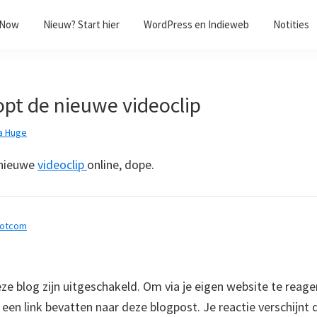
/Now
Nieuw? Start hier
WordPress en Indieweb
Notities
opt de nieuwe videoclip
a Huge
 nieuwe
videoclip
online, dope.
dotcom
 blog zijn uitgeschakeld. Om via je eigen website te reage
e een link bevatten naar deze blogpost. Je reactie verschijnt