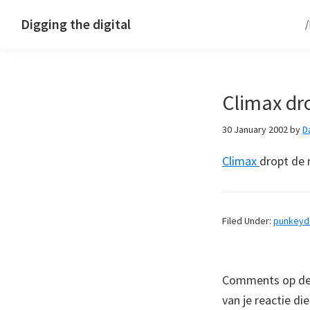
Skip
Skip
Skip
Digging the digital
to
to
to
primary
main
footer
navigation
content
Climax dr
30 January 2002
by
D
Climax
dropt de
Filed Under:
punkey
Comments op deze
van je reactie di