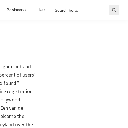
Search Button
Search
Bookmarks
Likes
for:
significant and
percent of users’
x found.”
ine registration
 Hollywood
” Een van de
welcome the
neyland over the