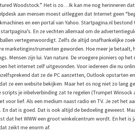
tured Woodstock.” Het is zo…Ik kan me nog herinneren dat 
helpdesk aan mensen moest uitleggen dat Internet geen “beg
machines en een portal van Yahoo. Startpagina.nl bestond 
 startpagina’s. En ze vechten allemaal om de advertentiegulde
gballen vertegenwoordigt. Zelfs de altijd onafhankelijke zoe
re marketinginstrumenten geworden. Hoe meer je betaalt, h
gs. Mensen zijn lui. Van nature. De vroegere pioniers op het 
bben het internet zelf uitgevonden. Voor iedereen die nu onli
nzelfsprekend dat ze de PC aanzetten, Outlook opstarten en
dat ze een website bekijken. Maar het os nog niet zo lang g
scripts je inbelverbinding zat te regelen (Trumpet Winsock
et voor lief. Als een medium naast radio en TV. Je zet het a
. En dat is goed. Dat is ook altijd de bedoeling geweest. Maa
st dat het WWW een groot winkelcentrum wordt. En het is 
 dat zeikt me enorm af.