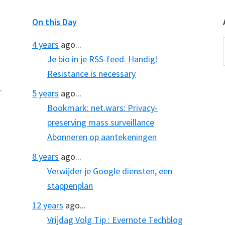
On this Day
4 years
ago...
Je bio in je RSS-feed. Handig!
Resistance is necessary
.
5 years
ago...
Bookmark: net.wars: Privacy-
preserving mass surveillance
Abonneren op aantekeningen
8 years
ago...
Verwijder je Google diensten, een
stappenplan
12 years
ago...
Vrijdag Volg Tip : Evernote Techblog