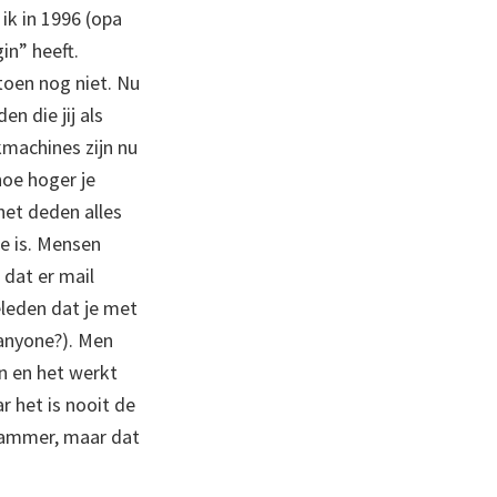
ik in 1996 (opa
in” heeft.
toen nog niet. Nu
n die jij als
kmachines zijn nu
oe hoger je
net deden alles
ne is. Mensen
 dat er mail
eleden dat je met
 anyone?). Men
an en het werkt
r het is nooit de
jammer, maar dat