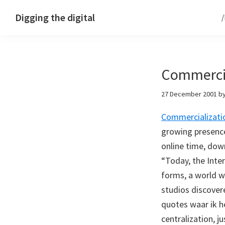
Skip
Skip
Skip
Digging the digital
to
to
to
primary
main
footer
navigation
content
Commercia
27 December 2001
b
Commercializatio
growing presence
online time, dow
“Today, the Inte
forms, a world w
studios discovere
quotes waar ik 
centralization, 