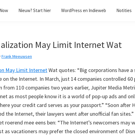
/Now
Nieuw? Start hier
WordPress en Indieweb
Notities
lization May Limit Internet Wat
y
Frank Meeuwsen
n May Limit Internet
Wat quotes: “Big corporations have a 
 on the Internet. In March, just 14 companies controlled 60 
n from 110 companies two years earlier, Jupiter Media Metri
rnet as most people know it is a world of pop-up ads and onl
here your credit card serves as your passport.” “Soon after
d the Internet, their lawyers went after unofficial fan sites.
het roerend mee eens ben: “The Internet’s newcomers may 
just as vacationers may prefer the closed environment of Dis