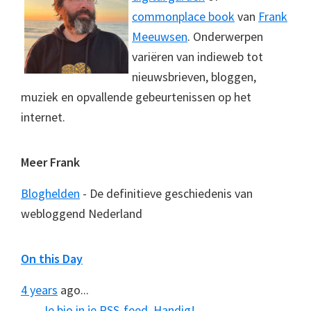
commonplace book
van
Frank
Meeuwsen
. Onderwerpen
variëren van indieweb tot
nieuwsbrieven, bloggen,
muziek en opvallende gebeurtenissen op het
internet.
Meer Frank
Bloghelden
- De definitieve geschiedenis van
webloggend Nederland
On this Day
4 years
ago...
Je bio in je RSS-feed. Handig!