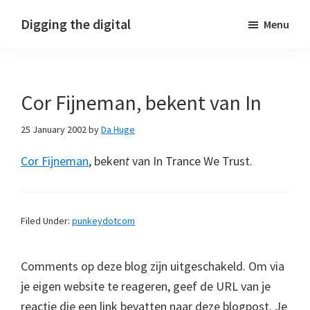
Skip
Skip
Skip
Digging the digital
Menu
to
to
to
primary
main
footer
navigation
content
Cor Fijneman, bekent van In
25 January 2002
by
Da Huge
Cor Fijneman
, beken
t
van In Trance We Trust.
Filed Under:
punkeydotcom
Comments op deze blog zijn uitgeschakeld. Om via
je eigen website te reageren, geef de URL van je
reactie die een link bevatten naar deze blogpost. Je