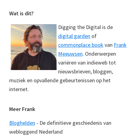
Footer
Wat is dit?
Digging the Digital is de
digital garden
of
commonplace book
van
Frank
Meeuwsen
. Onderwerpen
variëren van indieweb tot
nieuwsbrieven, bloggen,
muziek en opvallende gebeurtenissen op het
internet.
Meer Frank
Bloghelden
- De definitieve geschiedenis van
webloggend Nederland