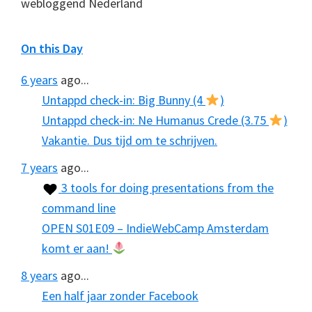
webloggend Nederland
On this Day
6 years
ago...
Untappd check-in: Big Bunny (4
)
Untappd check-in: Ne Humanus Crede (3.75
)
Vakantie. Dus tijd om te schrijven.
7 years
ago...
3 tools for doing presentations from the
command line
OPEN S01E09 – IndieWebCamp Amsterdam
komt er aan!
8 years
ago...
Een half jaar zonder Facebook