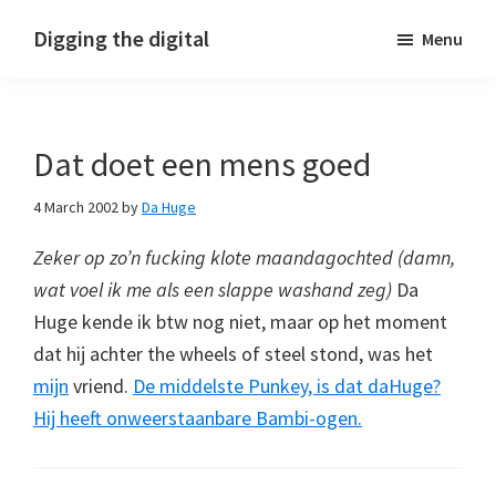
Skip
Skip
Skip
Digging the digital
Menu
to
to
to
primary
main
footer
navigation
content
Dat doet een mens goed
4 March 2002
by
Da Huge
Zeker op zo’n fucking klote maandagochted (damn,
wat voel ik me als een slappe washand zeg)
Da
Huge kende ik btw nog niet, maar op het moment
dat hij achter the wheels of steel stond, was het
mijn
vriend.
De middelste Punkey, is dat daHuge?
Hij heeft onweerstaanbare Bambi-ogen.