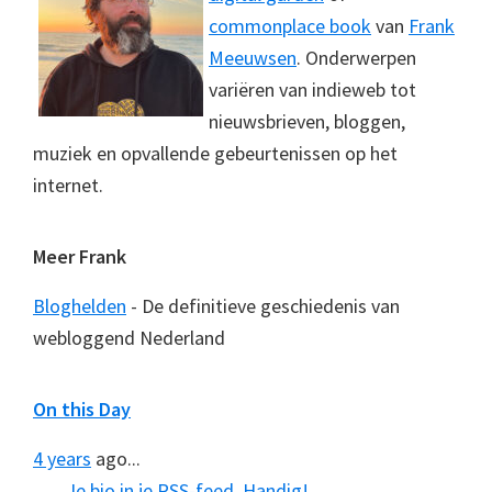
commonplace book
van
Frank
Meeuwsen
. Onderwerpen
variëren van indieweb tot
nieuwsbrieven, bloggen,
muziek en opvallende gebeurtenissen op het
internet.
Meer Frank
Bloghelden
- De definitieve geschiedenis van
webloggend Nederland
On this Day
4 years
ago...
Je bio in je RSS-feed. Handig!