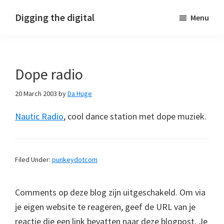
Skip
Skip
Skip
Digging the digital
Menu
to
to
to
primary
main
footer
navigation
content
Dope radio
20 March 2003
by
Da Huge
Nautic Radio
, cool dance station met dope muziek.
Filed Under:
punkeydotcom
Comments op deze blog zijn uitgeschakeld. Om via
je eigen website te reageren, geef de URL van je
reactie die een link bevatten naar deze blogpost. Je