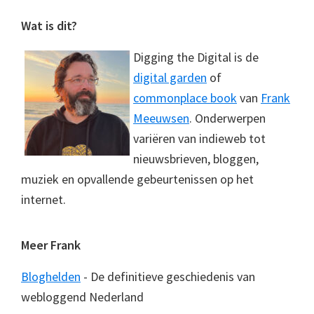
Footer
Wat is dit?
Digging the Digital is de
digital garden
of
commonplace book
van
Frank
Meeuwsen
. Onderwerpen
variëren van indieweb tot
nieuwsbrieven, bloggen,
muziek en opvallende gebeurtenissen op het
internet.
Meer Frank
Bloghelden
- De definitieve geschiedenis van
webloggend Nederland