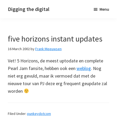
Skip
Skip
Skip
Digging the digital
Menu
to
to
to
primary
main
footer
navigation
content
five horizons instant updates
16 March 2002
by
Frank Meeuwsen
Vet! 5 Horizons, de meest uptodate en complete
Pearl Jam fansite, hebben ook een
weblog
. Nog
niet erg gevuld, maar ik vermoed dat met de
nieuwe tour van PJ deze erg frequent geupdate zal
worden
Filed Under:
punkeydotcom