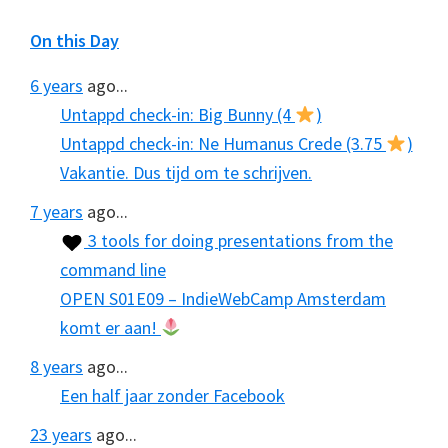
On this Day
6 years
ago...
Untappd check-in: Big Bunny (4
)
Untappd check-in: Ne Humanus Crede (3.75
)
Vakantie. Dus tijd om te schrijven.
7 years
ago...
3 tools for doing presentations from the
command line
OPEN S01E09 – IndieWebCamp Amsterdam
komt er aan!
8 years
ago...
Een half jaar zonder Facebook
23 years
ago...