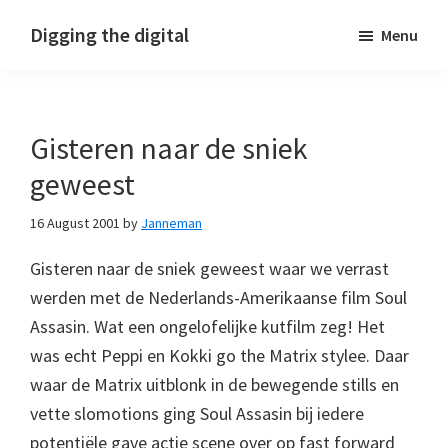
Skip
Skip
Skip
Digging the digital
Menu
to
to
to
primary
main
footer
navigation
content
Gisteren naar de sniek
geweest
16 August 2001
by
Janneman
Gisteren naar de sniek geweest waar we verrast
werden met de Nederlands-Amerikaanse film Soul
Assasin. Wat een ongelofelijke kutfilm zeg! Het
was echt Peppi en Kokki go the Matrix stylee. Daar
waar de Matrix uitblonk in de bewegende stills en
vette slomotions ging Soul Assasin bij iedere
potentiële gave actie scene over op fast forward