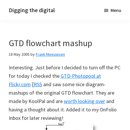
Skip
Skip
Skip
Digging the digital
Menu
to
to
to
primary
main
footer
navigation
content
GTD flowchart mashup
18 May 2005
by
Frank Meeuwsen
Interesting. Just before I decided to turn off the PC
for today I checked the
GTD-Photopool at
Flickr.com
[
RSS
and saw some nice diagram-
mashups of the original GTD flowchart. They are
made by KoolPal and are
worth looking over
and
having a thought about it. Added it to my OnFolio
Inbox for later reviewing!