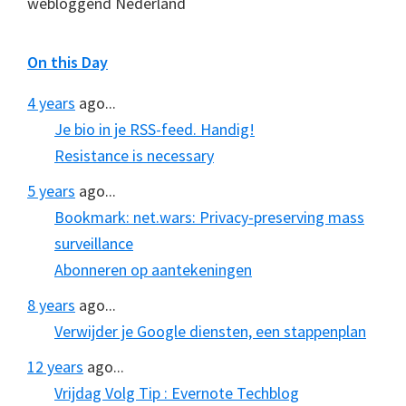
webloggend Nederland
On this Day
4 years
ago...
Je bio in je RSS-feed. Handig!
Resistance is necessary
5 years
ago...
Bookmark: net.wars: Privacy-preserving mass
surveillance
Abonneren op aantekeningen
8 years
ago...
Verwijder je Google diensten, een stappenplan
12 years
ago...
Vrijdag Volg Tip : Evernote Techblog