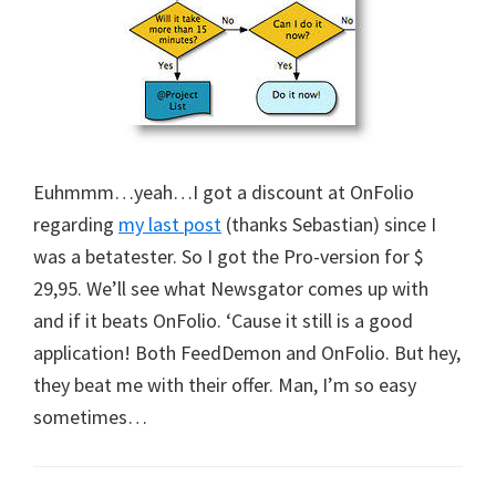
Euhmmm…yeah…I got a discount at OnFolio
regarding
my last post
(thanks Sebastian) since I
was a betatester. So I got the Pro-version for $
29,95. We’ll see what Newsgator comes up with
and if it beats OnFolio. ‘Cause it still is a good
application! Both FeedDemon and OnFolio. But hey,
they beat me with their offer. Man, I’m so easy
sometimes…