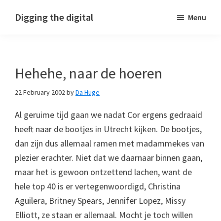
Skip
Skip
Skip
Digging the digital
Menu
to
to
to
primary
main
footer
navigation
content
Hehehe, naar de hoeren
22 February 2002
by
Da Huge
Al geruime tijd gaan we nadat Cor ergens gedraaid
heeft naar de bootjes in Utrecht kijken. De bootjes,
dan zijn dus allemaal ramen met madammekes van
plezier erachter. Niet dat we daarnaar binnen gaan,
maar het is gewoon ontzettend lachen, want de
hele top 40 is er vertegenwoordigd, Christina
Aguilera, Britney Spears, Jennifer Lopez, Missy
Elliott, ze staan er allemaal. Mocht je toch willen