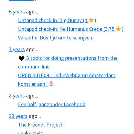
6 years
ago...
Untappd check-in: Big Bunny (4
)
Untappd check-in: Ne Humanus Crede (3.75
)
Vakantie. Dus tijd om te schrijven.
7 years
ago...
3 tools for doing presentations from the
command line
OPEN S01E09 – IndieWebCamp Amsterdam
komt er aan!
8 years
ago...
Een half jaar zonder Facebook
23 years
ago...
The Freenet Project
Leuke kwiz