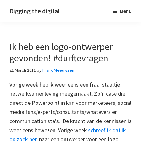
Skip
Skip
Skip
Digging the digital
Menu
to
to
to
primary
main
footer
navigation
content
Ik heb een logo-ontwerper
gevonden! #durftevragen
21 March 2011
by
Frank Meeuwsen
Vorige week heb ik weer eens een fraai staaltje
netwerksamenleving meegemaakt. Zo’n case die
direct de Powerpoint in kan voor marketeers, social
media fans/experts/consultants/whatevers en
communicationista’s. De kracht van de kennissen is
weer eens bewezen. Vorige week
schreef ik dat ik
op zoek ben
naar een ontwerper voor een logo