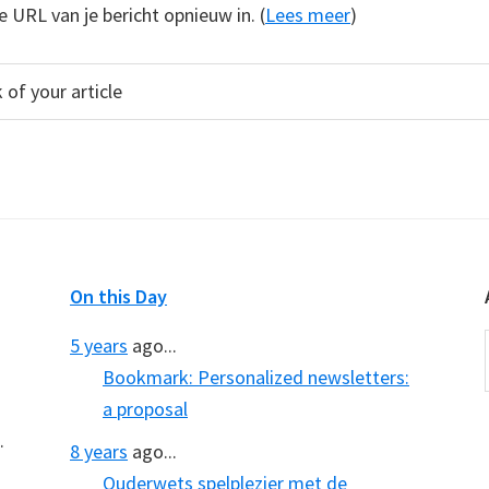
e URL van je bericht opnieuw in. (
Lees meer
)
On this Day
5 years
ago...
Bookmark: Personalized newsletters:
a proposal
.
8 years
ago...
Ouderwets spelplezier met de