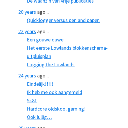
De waanzin van vrije publicaties
20 years
ago...
Quicklogger versus pen and paper.
22 years
ago...
Een gouwe ouwe
Het eerste Lowlands blokkenschema-
uitpluisplan
Logging the Lowlands
24 years
ago...
Eindelijk!!!!!
Ik heb me ook aangemeld
5k81
Hardcore oldskool gaming!
Ook lullig…