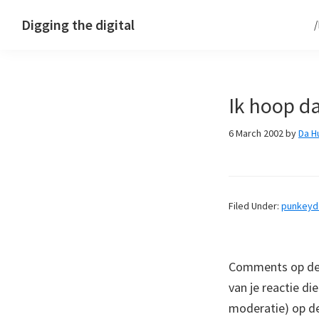
Skip
Skip
Skip
Digging the digital
to
to
to
primary
main
footer
navigation
content
Ik hoop da
6 March 2002
by
Da H
Filed Under:
punkey
Comments op deze
van je reactie di
moderatie) op dez