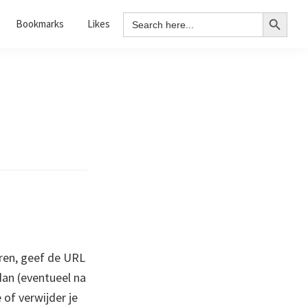
Search Button
Search
Bookmarks
Likes
for:
ren, geef de URL
 dan (eventueel na
 of verwijder je