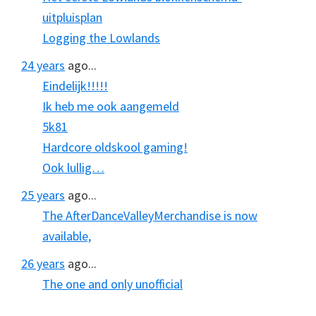
uitpluisplan
Logging the Lowlands
24 years
ago...
Eindelijk!!!!!
Ik heb me ook aangemeld
5k81
Hardcore oldskool gaming!
Ook lullig…
25 years
ago...
The AfterDanceValleyMerchandise is now
available,
26 years
ago...
The one and only unofficial