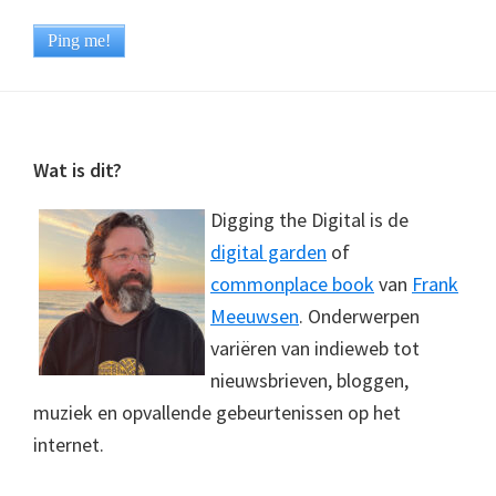
Footer
Wat is dit?
Digging the Digital is de
digital garden
of
commonplace book
van
Frank
Meeuwsen
. Onderwerpen
variëren van indieweb tot
nieuwsbrieven, bloggen,
muziek en opvallende gebeurtenissen op het
internet.