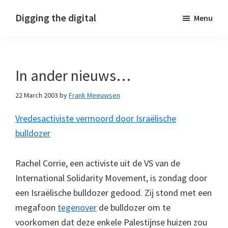
Skip
Skip
Skip
Digging the digital
Menu
to
to
to
primary
main
footer
navigation
content
In ander nieuws…
22 March 2003
by
Frank Meeuwsen
Vredesactiviste vermoord door Israëlische
bulldozer
Rachel Corrie, een activiste uit de VS van de
International Solidarity Movement, is zondag door
een Israëlische bulldozer gedood. Zij stond met een
megafoon
tegenover
de bulldozer om te
voorkomen dat deze enkele Palestijnse huizen zou