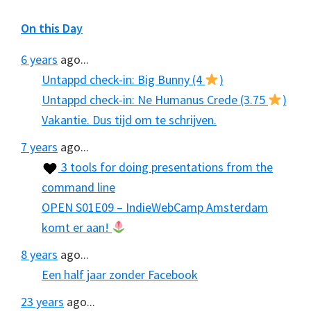
On this Day
6 years
ago...
Untappd check-in: Big Bunny (4
)
Untappd check-in: Ne Humanus Crede (3.75
)
Vakantie. Dus tijd om te schrijven.
7 years
ago...
3 tools for doing presentations from the
command line
OPEN S01E09 – IndieWebCamp Amsterdam
komt er aan!
8 years
ago...
Een half jaar zonder Facebook
23 years
ago...