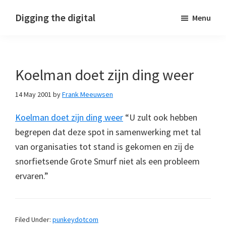
Skip
Skip
Skip
Digging the digital
Menu
to
to
to
primary
main
footer
navigation
content
Koelman doet zijn ding weer
14 May 2001
by
Frank Meeuwsen
Koelman doet zijn ding weer
“U zult ook hebben
begrepen dat deze spot in samenwerking met tal
van organisaties tot stand is gekomen en zij de
snorfietsende Grote Smurf niet als een probleem
ervaren.”
Filed Under:
punkeydotcom