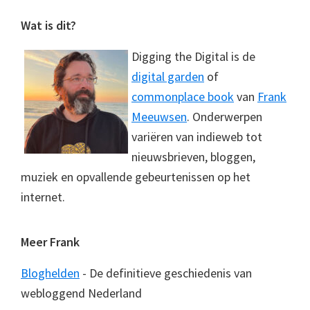
Footer
Wat is dit?
Digging the Digital is de
digital garden
of
commonplace book
van
Frank
Meeuwsen
. Onderwerpen
variëren van indieweb tot
nieuwsbrieven, bloggen,
muziek en opvallende gebeurtenissen op het
internet.
Meer Frank
Bloghelden
- De definitieve geschiedenis van
webloggend Nederland