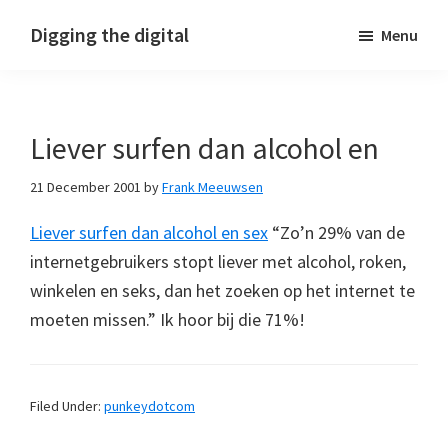
Skip
Skip
Skip
Digging the digital
Menu
to
to
to
primary
main
footer
navigation
content
Liever surfen dan alcohol en
21 December 2001
by
Frank Meeuwsen
Liever surfen dan alcohol en sex
“Zo’n 29% van de
internetgebruikers stopt liever met alcohol, roken,
winkelen en seks, dan het zoeken op het internet te
moeten missen.” Ik hoor bij die 71%!
Filed Under:
punkeydotcom