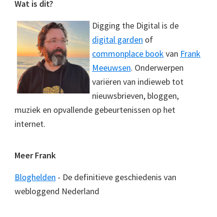
Footer
Wat is dit?
Digging the Digital is de
digital garden
of
commonplace book
van
Frank
Meeuwsen
. Onderwerpen
variëren van indieweb tot
nieuwsbrieven, bloggen,
muziek en opvallende gebeurtenissen op het
internet.
Meer Frank
Bloghelden
- De definitieve geschiedenis van
webloggend Nederland