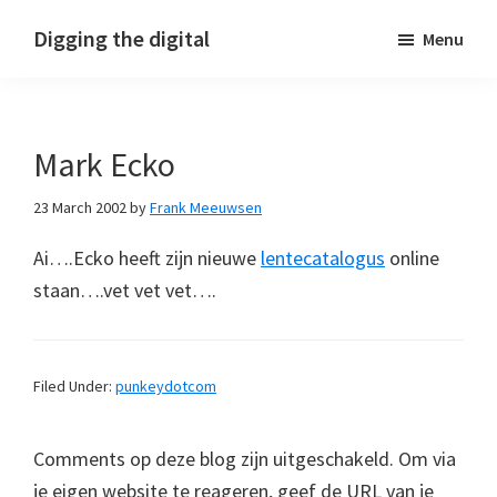
Skip
Skip
Skip
Digging the digital
Menu
to
to
to
primary
main
footer
navigation
content
Mark Ecko
23 March 2002
by
Frank Meeuwsen
Ai….Ecko heeft zijn nieuwe
lentecatalogus
online
staan….vet vet vet….
Filed Under:
punkeydotcom
Comments op deze blog zijn uitgeschakeld. Om via
je eigen website te reageren, geef de URL van je