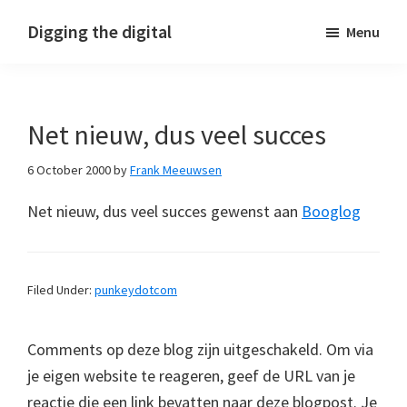
Skip
Skip
Skip
Digging the digital
Menu
to
to
to
primary
main
footer
navigation
content
Net nieuw, dus veel succes
6 October 2000
by
Frank Meeuwsen
Net nieuw, dus veel succes gewenst aan
Booglog
Filed Under:
punkeydotcom
Comments op deze blog zijn uitgeschakeld. Om via
je eigen website te reageren, geef de URL van je
reactie die een link bevatten naar deze blogpost. Je