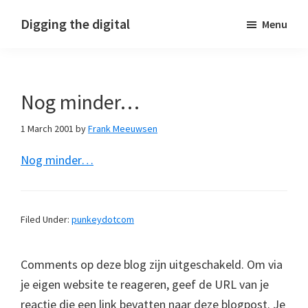
Skip
Skip
Skip
Digging the digital
Menu
to
to
to
primary
main
footer
navigation
content
Nog minder…
1 March 2001
by
Frank Meeuwsen
Nog minder…
Filed Under:
punkeydotcom
Comments op deze blog zijn uitgeschakeld. Om via
je eigen website te reageren, geef de URL van je
reactie die een link bevatten naar deze blogpost. Je