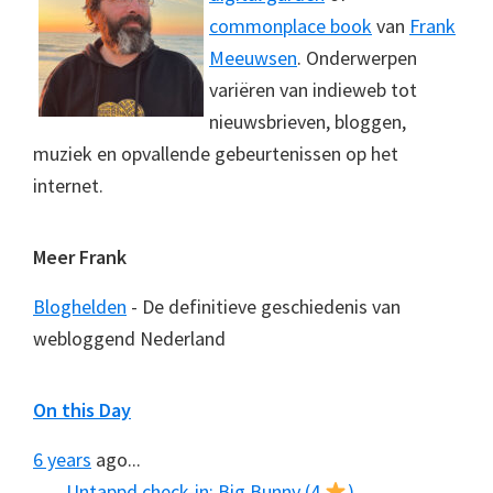
commonplace book
van
Frank
Meeuwsen
. Onderwerpen
variëren van indieweb tot
nieuwsbrieven, bloggen,
muziek en opvallende gebeurtenissen op het
internet.
Meer Frank
Bloghelden
- De definitieve geschiedenis van
webloggend Nederland
On this Day
6 years
ago...
Untappd check-in: Big Bunny (4
)