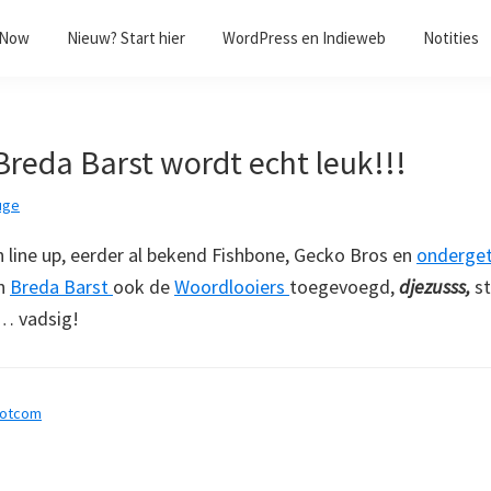
/Now
Nieuw? Start hier
WordPress en Indieweb
Notities
Breda Barst wordt echt leuk!!!
uge
 line up, eerder al bekend Fishbone, Gecko Bros en
onderge
an
Breda Barst
ook de
Woordlooiers
toegevoegd,
djezusss,
s
… vadsig!
dotcom