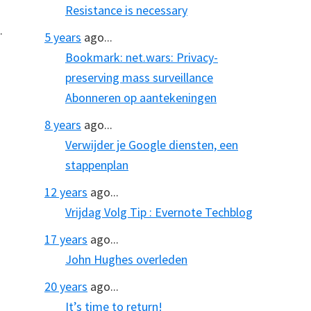
Resistance is necessary
.
5 years
ago...
Bookmark: net.wars: Privacy-
preserving mass surveillance
Abonneren op aantekeningen
8 years
ago...
Verwijder je Google diensten, een
stappenplan
12 years
ago...
Vrijdag Volg Tip : Evernote Techblog
17 years
ago...
John Hughes overleden
20 years
ago...
It’s time to return!