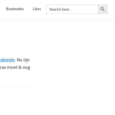
Search Button
Search
Bookmarks
Likes
for:
tekende
. Nu zijn
trax moet ik nog