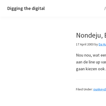
Skip
Skip
Skip
Digging the digital
to
to
to
primary
main
footer
navigation
content
Nondeju, 
17 April 2003
by
Da H
Nou nou, wat een
aan de line up v
gaan kiezen ook
Filed Under:
punkey