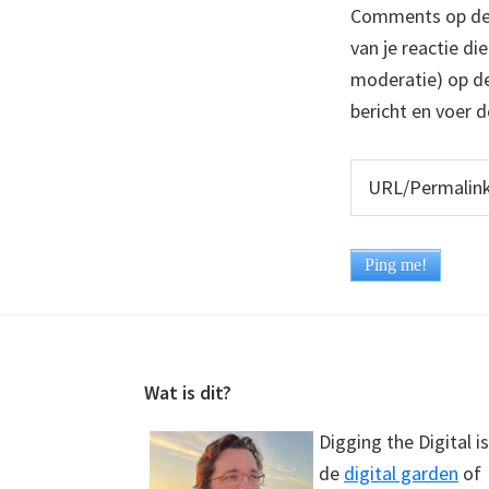
Comments op deze
van je reactie di
moderatie) op dez
bericht en voer d
Footer
Wat is dit?
Digging the Digital is
de
digital garden
of