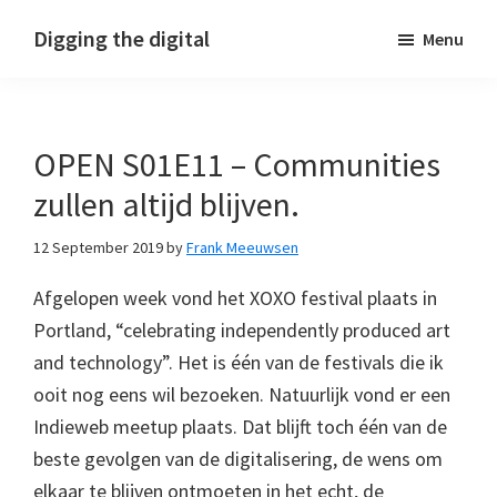
Skip
Skip
Skip
Digging the digital
Menu
to
to
to
primary
main
footer
navigation
content
OPEN S01E11 – Communities
zullen altijd blijven.
12 September 2019
by
Frank Meeuwsen
Afgelopen week vond het XOXO festival plaats in
Portland, “celebrating independently produced art
and technology”. Het is één van de festivals die ik
ooit nog eens wil bezoeken. Natuurlijk vond er een
Indieweb meetup plaats. Dat blijft toch één van de
beste gevolgen van de digitalisering, de wens om
elkaar te blijven ontmoeten in het echt, de