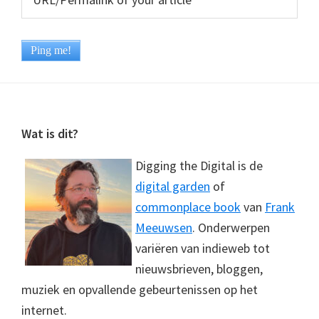
Footer
Wat is dit?
Digging the Digital is de
digital garden
of
commonplace book
van
Frank
Meeuwsen
. Onderwerpen
variëren van indieweb tot
nieuwsbrieven, bloggen,
muziek en opvallende gebeurtenissen op het
internet.