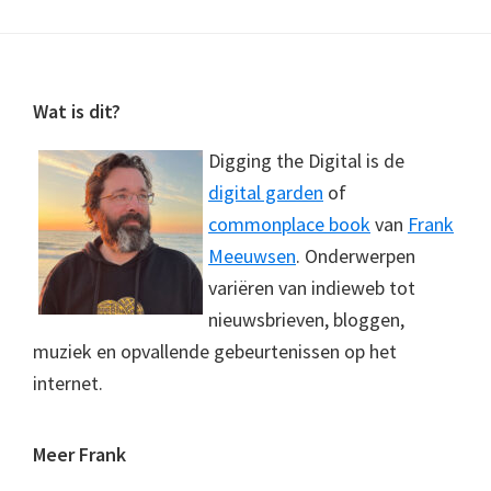
Footer
Wat is dit?
Digging the Digital is de
digital garden
of
commonplace book
van
Frank
Meeuwsen
. Onderwerpen
variëren van indieweb tot
nieuwsbrieven, bloggen,
muziek en opvallende gebeurtenissen op het
internet.
Meer Frank