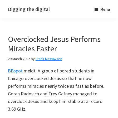
Skip
Skip
Skip
Digging the digital
Menu
to
to
to
primary
main
footer
navigation
content
Overclocked Jesus Performs
Miracles Faster
29 March 2002
by
Frank Meeuwsen
BBspot
meldt: A group of bored students in
Chicago overclocked Jesus so that he now
performs miracles nearly twice as fast as before.
Goran Radovich and Trey Gafney managed to
overclock Jesus and keep him stable at a record
3.69 GHz.