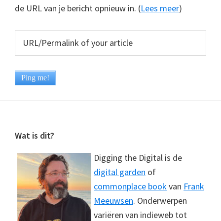
de URL van je bericht opnieuw in. (
Lees meer
)
Footer
Wat is dit?
Digging the Digital is de
digital garden
of
commonplace book
van
Frank
Meeuwsen
. Onderwerpen
variëren van indieweb tot