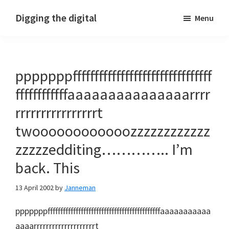
Skip
Skip
Skip
Digging the digital
Menu
to
to
to
primary
main
footer
navigation
content
pppppppffffffffffffffffffffffffffffffff
ffffffffffffaaaaaaaaaaaaaaarrrr
rrrrrrrrrrrrrrrrt
twoooooooooooozzzzzzzzzzzz
zzzzzedditing………….. I’m
back. This
13 April 2002
by
Janneman
pppppppffffffffffffffffffffffffffffffffffffffffffffaaaaaaaaaaa
aaaarrrrrrrrrrrrrrrrrrrrt