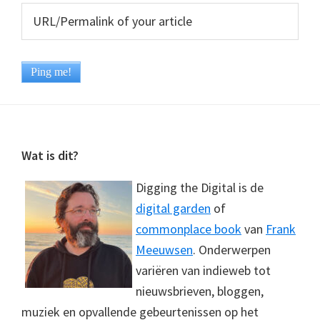
Footer
Wat is dit?
Digging the Digital is de
digital garden
of
commonplace book
van
Frank
Meeuwsen
. Onderwerpen
variëren van indieweb tot
nieuwsbrieven, bloggen,
muziek en opvallende gebeurtenissen op het