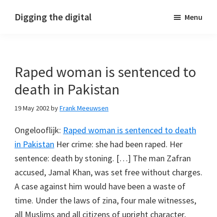
Skip
Skip
Skip
Digging the digital
Menu
to
to
to
primary
main
footer
navigation
content
Raped woman is sentenced to
death in Pakistan
19 May 2002
by
Frank Meeuwsen
Ongelooflijk:
Raped woman is sentenced to death
in Pakistan
Her crime: she had been raped. Her
sentence: death by stoning. […] The man Zafran
accused, Jamal Khan, was set free without charges.
A case against him would have been a waste of
time. Under the laws of zina, four male witnesses,
all Muslims and all citizens of upright character,