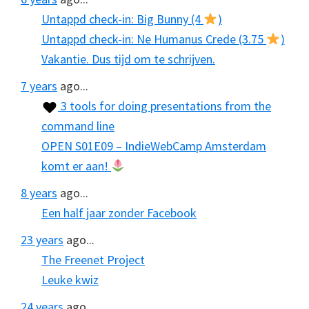
Untappd check-in: Big Bunny (4
)
Untappd check-in: Ne Humanus Crede (3.75
)
Vakantie. Dus tijd om te schrijven.
7 years
ago...
3 tools for doing presentations from the
command line
OPEN S01E09 – IndieWebCamp Amsterdam
komt er aan!
8 years
ago...
Een half jaar zonder Facebook
23 years
ago...
The Freenet Project
Leuke kwiz
24 years
ago...