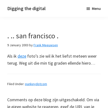
Skip
Skip
Skip
Digging the digital
Menu
to
to
to
primary
main
footer
navigation
content
. .. san francisco .
9 January 2003
by
Frank Meeuwsen
Als ik
deze
foto’s zie wil ik het liefst meteen weer
terug. Weg uit die min tig graden ellende hiero…
Filed Under:
punkeydotcom
Comments op deze blog zijn uitgeschakeld. Om via
je eigen website te reageren, geef de URL van je