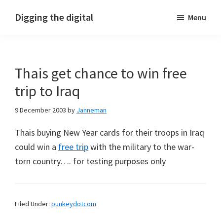
Skip
Skip
Skip
Digging the digital
Menu
to
to
to
primary
main
footer
navigation
content
Thais get chance to win free
trip to Iraq
9 December 2003
by
Janneman
Thais buying New Year cards for their troops in Iraq
could win a
free trip
with the military to the war-
torn country…. for testing purposes only
Filed Under:
punkeydotcom