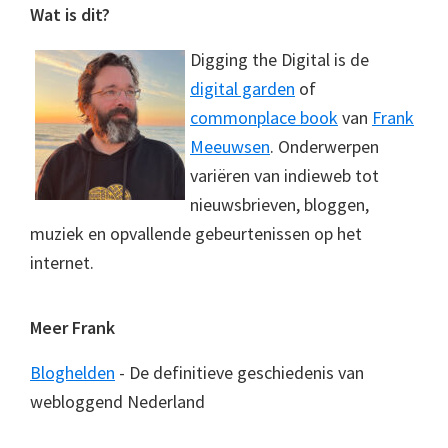
Footer
Wat is dit?
Digging the Digital is de
digital garden
of
commonplace book
van
Frank
Meeuwsen
. Onderwerpen
variëren van indieweb tot
nieuwsbrieven, bloggen,
muziek en opvallende gebeurtenissen op het
internet.
Meer Frank
Bloghelden
- De definitieve geschiedenis van
webloggend Nederland