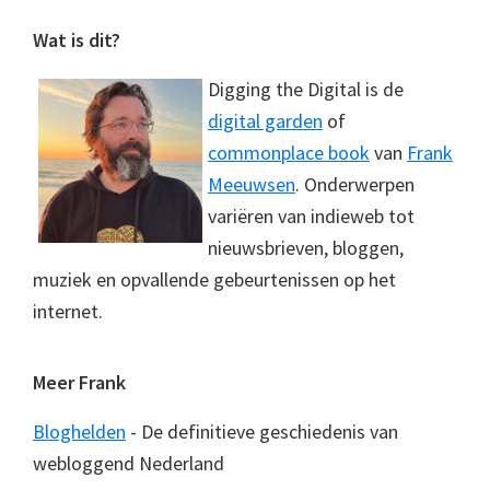
Footer
Wat is dit?
Digging the Digital is de
digital garden
of
commonplace book
van
Frank
Meeuwsen
. Onderwerpen
variëren van indieweb tot
nieuwsbrieven, bloggen,
muziek en opvallende gebeurtenissen op het
internet.
Meer Frank
Bloghelden
- De definitieve geschiedenis van
webloggend Nederland