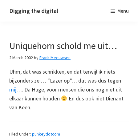
Skip
Skip
Skip
Digging the digital
Menu
to
to
to
primary
main
footer
navigation
content
Uniquehorn schold me uit…
2 March 2002
by
Frank Meeuwsen
Uhm, dat was schrikken, en dat terwijl ik niets
bijzonders zei… “Lazer op”… dat was dus tegen
mij
…. Da Huge, voor mensen die ons nog niet uit
elkaar kunnen houden
En dus ook niet Dienant
van Keen.
Filed Under:
punkeydotcom