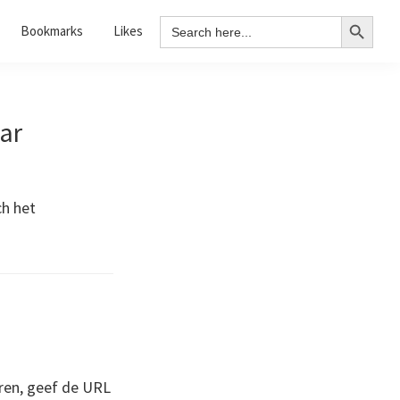
Search Button
Search
Bookmarks
Likes
for:
ar
h het
ren, geef de URL