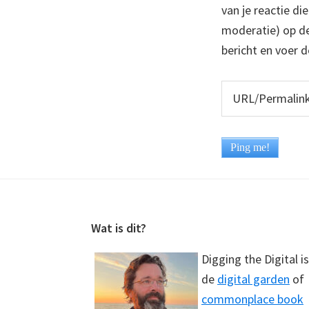
van je reactie di
moderatie) op dez
bericht en voer d
Footer
Wat is dit?
Digging the Digital is
de
digital garden
of
commonplace book