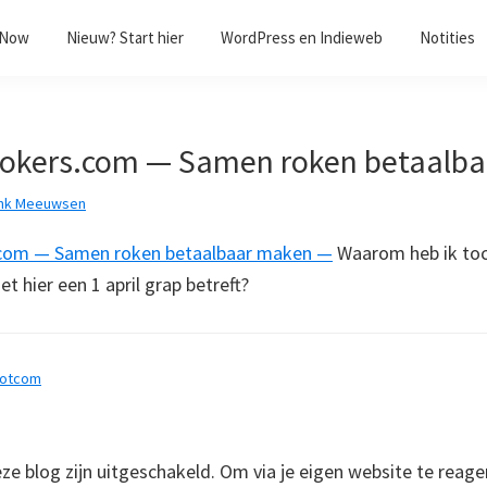
/Now
Nieuw? Start hier
WordPress en Indieweb
Notities
okers.com — Samen roken betaalba
nk Meeuwsen
com — Samen roken betaalbaar maken —
Waarom heb ik toc
 hier een 1 april grap betreft?
dotcom
 blog zijn uitgeschakeld. Om via je eigen website te reage