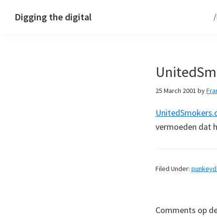
Skip
Skip
Skip
Digging the digital
to
to
to
primary
main
footer
navigation
content
UnitedSm
25 March 2001
by
Fra
UnitedSmokers.
vermoeden dat het
Filed Under:
punkey
Comments op deze