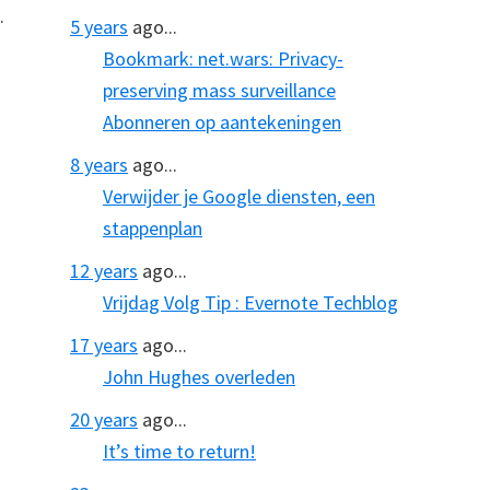
.
5 years
ago...
Bookmark: net.wars: Privacy-
preserving mass surveillance
Abonneren op aantekeningen
8 years
ago...
Verwijder je Google diensten, een
stappenplan
12 years
ago...
Vrijdag Volg Tip : Evernote Techblog
17 years
ago...
John Hughes overleden
20 years
ago...
It’s time to return!