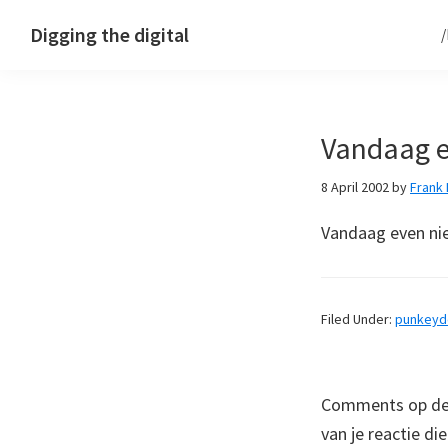
Skip
Skip
Skip
Digging the digital
to
to
to
primary
main
footer
navigation
content
Vandaag e
8 April 2002
by
Frank
Vandaag even ni
Filed Under:
punkey
Comments op deze
van je reactie di