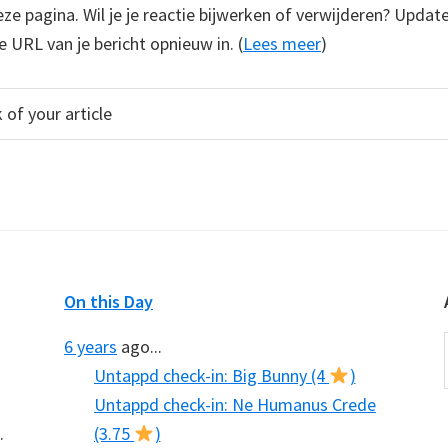
e pagina. Wil je je reactie bijwerken of verwijderen? Update
e URL van je bericht opnieuw in. (
Lees meer
)
On this Day
6 years
ago...
Untappd check-in: Big Bunny (4
)
Untappd check-in: Ne Humanus Crede
.
(3.75
)