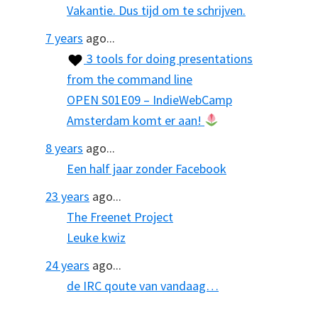
Vakantie. Dus tijd om te schrijven.
7 years
ago...
3 tools for doing presentations
from the command line
OPEN S01E09 – IndieWebCamp
Amsterdam komt er aan!
8 years
ago...
Een half jaar zonder Facebook
23 years
ago...
The Freenet Project
Leuke kwiz
24 years
ago...
de IRC qoute van vandaag…