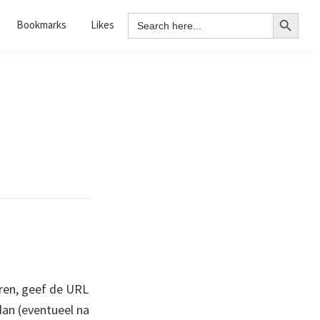
Search Button
Search
Bookmarks
Likes
for:
ren, geef de URL
 dan (eventueel na