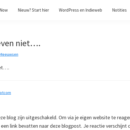
/Now
Nieuw? Start hier
WordPress en Indieweb
Notities
ven niet….
 Meeuwsen
et….
dotcom
 blog zijn uitgeschakeld. Om via je eigen website te reage
e een link bevatten naar deze blogpost. Je reactie verschijnt